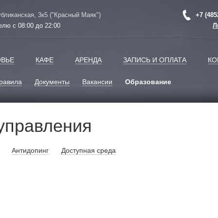
убликанская, 3к5 ("Красный Маяк")
+7 (485
елю с 08:00 до 22:00
Л
ОВЬЕ
КАФЕ
АРЕНДА
ЗАПИСЬ И ОПЛАТА
КО
равила
Документы
Вакансии
Образование
 управления
Антидопинг
Доступная среда