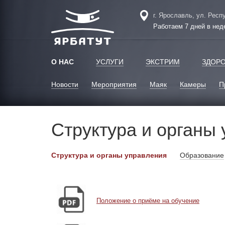
г. Ярославль, ул. Респ
Работаем 7 дней в нед
О НАС
УСЛУГИ
ЭКСТРИМ
ЗДОР
Новости
Мероприятия
Маяк
Камеры
П
Структура и органы
Структура и органы управления
Образование
Положение о приёме на обучение