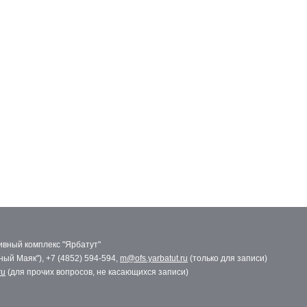
вный комплекс "Ярбатут"
сный Маяк"), +7 (4852) 594-594,
m@ofs.yarbatut.ru
(только для записи)
ru
(для прочих вопросов, не касающихся записи)